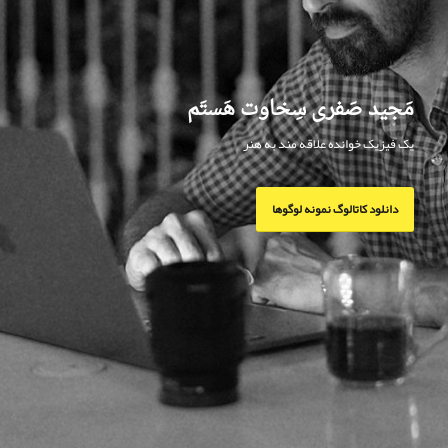
مَجید صَفری سِخاوت هَستَم
یک فیزیک خوانده علاقه مند به هنر
دانلود کاتالوگ نمونه لوگوها